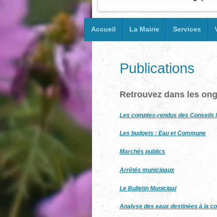
Accueil
La Mairie
Services
Publications
Retrouvez dans les ongl
Les comptes-rendus des Conseils 
Les budgets : Eau et Commune
Marchés publics
Arrêtés municipaux
Le Bulletin Municipal
Analyse des eaux destinées à la 