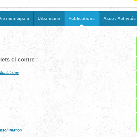
Vie municipale
Urbanisme
Publications
Asso / Activités
ets ci-contre :
Municipaux
consommation