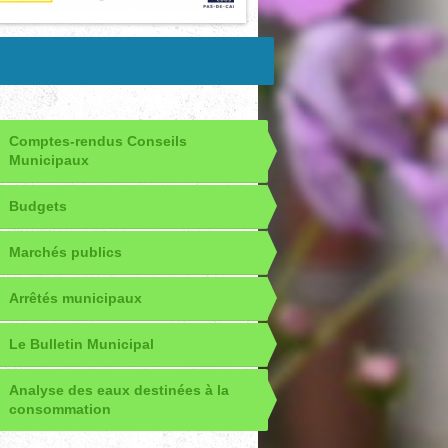
Comptes-rendus Conseils
Municipaux
Budgets
Marchés publics
Arrêtés municipaux
Le Bulletin Municipal
Analyse des eaux destinées à la
consommation