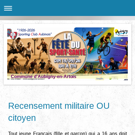
Commune d'Aubigny-en-Artois
Recensement militaire OU
citoyen
Tout jeune Français (fille et garçon) qui a 16 ans doit