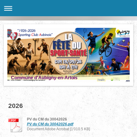
Commune d'Aubigny-en-Artois
2026
PV du CM du 30042026
PV du CM du 30042026.pdf
Document Adobe Acrobat [1'010.5 KB]