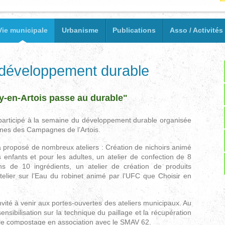
Vie municipale
Urbanisme
Publications
Asso / Activités
développement durable
-en-Artois passe au durable"
articipé à la semaine du développement durable organisée
s des Campagnes de l’Artois.
 proposé de nombreux ateliers : Création de nichoirs animé
 enfants et pour les adultes, un atelier de confection de 8
s de 10 ingrédients, un atelier de création de produits
elier sur l’Eau du robinet animé par l’UFC que Choisir en
 invité à venir aux portes-ouvertes des ateliers municipaux. Au
nsibilisation sur la technique du paillage et la récupération
ur le compostage en association avec le SMAV 62.