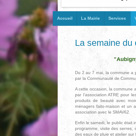
Accueil
La Mairie
Services
La semaine du 
"Aubigny
Du 2 au 7 mai, la commune a p
par la Communauté de Commune
A cette occasion, la commune a
par l’association ATRE pour les
produits de beauté avec moin
ménagers faits-maison et un at
association avec le SMAV62.
Enfin le samedi, le public était
programme, visite des serres, se
des eaux de pluie et atelier s