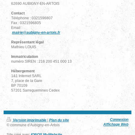
62690 AUBIGNY-EN-ARTOIS
Contact
Téléphone : 0321596807
Fax : 0321596805
Email :
mairie@aubigny-en-artois.fr
Représentant légal
Mathieu LOUIS
Immatriculation
numéro SIREN : 216 200 451 000 13
Hébergement
1&1 Internet SARL
7, place de la Gare
BP 70109
57201 Sarreguemines Cedex
Connexion
Version imprimable
|
Plan du site
Affichage Web
© commune d'Aubigny-en-Artois
Site créé avec
IONOS MyWebsite
.