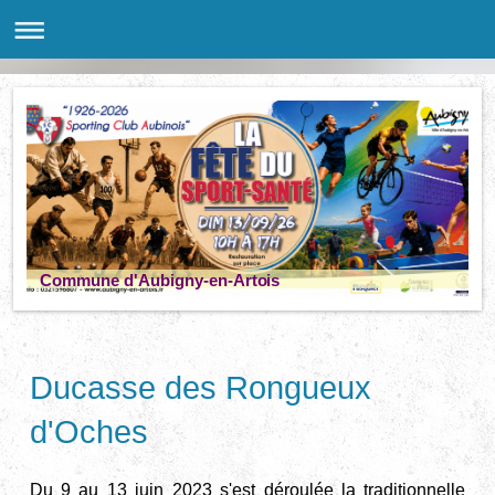
Commune d'Aubigny-en-Artois
Ducasse des Rongueux
d'Oches
Du 9 au 13 juin 2023 s'est déroulée la traditionnelle