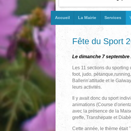
Accueil
La Mairie
Services
Fête du Sport 
Le dimanche 7 septembre 20
Les 11 sections du sporting
foot, judo, pétanque,running,
Ballerin'attitude et le Galwa
leurs activités.
Il y avait donc du sport indiv
animations (Course d'orientat
avec la présence de la Mais
greffe, Transhepate et Diab
Cette année, le thème était "l