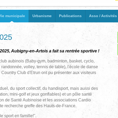
Vie municipale
Urbanisme
Publications
Asso / Activités
2025
25, Aubigny-en-Artois a fait sa rentrée sportive !
 club aubinois (Baby-gym, badminton, basket, cyclo,
 randonnée, volley, tennis de table), l'école de danse
y Country Club d'Etrun ont pu présenter aux visiteurs
iduel, du sport collectif, du handisport, mais aussi des
ion, mini-golf et jeux gonflables) et un pôle santé
on de Santé Aubinoise et les associations Cardio
ète recherche greffe des Hauts-de-France.
e sport en famille!".