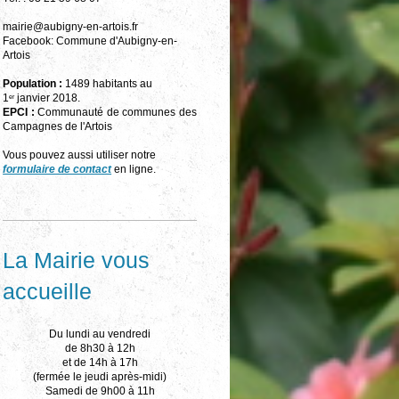
mairie@aubigny-en-artois.fr
Facebook: Commune d'Aubigny-en-
Artois
Population :
1489 habitants au
1
janvier 2018.
er
EPCI :
Communauté de communes des
Campagnes de l'Artois
Vous pouvez aussi utiliser notre
formulaire de contact
en ligne.
La Mairie vous
accueille
Du lundi au vendredi
de 8h30 à 12h
et de 14h à 17h
(fermée le jeudi après-midi)
Samedi de 9h00 à 11h