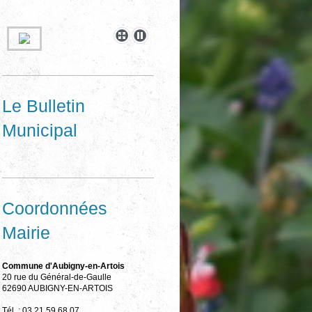
Le Bulletin
Municipal
Coordonnées
Mairie
Commune d'Aubigny-en-Artois
20 rue du Général-de-Gaulle
62690 AUBIGNY-EN-ARTOIS
Tél. : 03 21 59 68 07